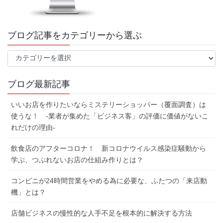
ブログ記事をカテゴリーから選ぶ
ブ
ロ
グ
ブログ最新記事
記
事
いいお店を作りたいならミステリーショッパー（覆面調査）は
を
使うな！ -業者が集めた「ビジネス客」の評価に価値がないこ
カ
れだけの理由-
テ
ゴ
飲食店のアフターコロナ！ 新コロナウイルス感染症騒動から
リ
ー
学ぶ、つぶれないお店の仕組み作りとは？
か
ら
コンビニが24時間営業をやめる為に必要な、ふたつの「来店動
選
機」とは？
ぶ
店舗ビジネスの慢性的な人手不足を根本的に解決する方法