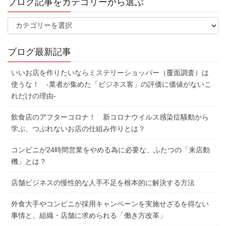
ブログ記事をカテゴリーから選ぶ
ブ
ロ
グ
ブログ最新記事
記
事
いいお店を作りたいならミステリーショッパー（覆面調査）は
を
使うな！ -業者が集めた「ビジネス客」の評価に価値がないこ
カ
れだけの理由-
テ
ゴ
飲食店のアフターコロナ！ 新コロナウイルス感染症騒動から
リ
ー
学ぶ、つぶれないお店の仕組み作りとは？
か
ら
コンビニが24時間営業をやめる為に必要な、ふたつの「来店動
選
機」とは？
ぶ
店舗ビジネスの慢性的な人手不足を根本的に解決する方法
外食大手やコンビニが採用キャンペーンを実施せざるを得ない
事情と、組織・店舗に求められる「働き方改革」