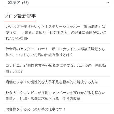
ブ
ロ
グ
ブログ最新記事
記
事
いいお店を作りたいならミステリーショッパー（覆面調査）は
を
使うな！ -業者が集めた「ビジネス客」の評価に価値がないこ
カ
れだけの理由-
テ
ゴ
飲食店のアフターコロナ！ 新コロナウイルス感染症騒動から
リ
ー
学ぶ、つぶれないお店の仕組み作りとは？
か
ら
コンビニが24時間営業をやめる為に必要な、ふたつの「来店動
選
機」とは？
ぶ
店舗ビジネスの慢性的な人手不足を根本的に解決する方法
外食大手やコンビニが採用キャンペーンを実施せざるを得ない
事情と、組織・店舗に求められる「働き方改革」
お客様を守るのは売り手の仕事です！