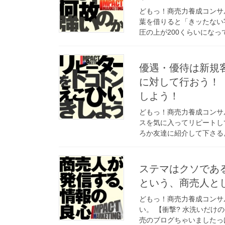
どもっ！商売力養成コンサ
葉を借りると「きッたない
圧の上が200くらいになっ
優遇・優待は新規
に対して行おう！
しよう！
どもっ！商売力養成コンサ
スを気に入ってリピートし
ろか友達に紹介して下さるよ
ステマはクソであ
という、商売人と
どもっ！商売力養成コンサ
い。 【衝撃? 水洗いだけ
売のブログちゃいましたっけ