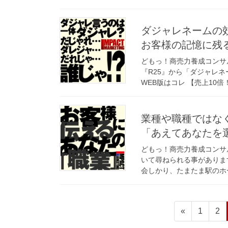
ダジャレネームの
お客様の記憶に残
どもっ！商売力養成コンサ
『R25』から「ダジャレネ
WEB版はコレ 【売上10倍
業種や職種ではな
「あえてあなたを
どもっ！商売力養成コンサ
いて尋ねられる事がありま
会しかり、たまたま駅のホー
投
固
固
«
1
2
稿
定
定