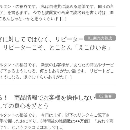
ルタントの福谷です。 私は自他共に認める悪筆です、周りの言
字」を書きます。 今でも披露宴や画廊で訪名録を書く時は、血
てるんじゃないかと思うくらいド […]
01.商売力養成
客に対してではなく、リピーター
 リピーターこそ、とことん「えこひいき」
ルタントの福谷です。 新規のお客様が、あなたの商品やサービ
て下さるようになる、何ともありがたい話です。 リピートどこ
うになる、涙ぐむくらいありがた […]
02.集客
る！ 商品情報でお客様を操作しない
しての良心を持とう
ルタントの福谷です。 今日はまず、以下のリンクをご覧下さ
の手で握ったおにぎり、3時間後の雑菌数は●●万個】 「あれ？商
？」というツッコミは無しで […]