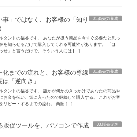
01.商売力養成
い事」ではなく、お客様の「知り
う
ルタントの福谷です。 あなたが扱う商品を今すぐ必要だと思っ
在を知らせるだけで購入してくれる可能性があります。 「ほ
せ」と言うだけで、そういう人には […]
01.商売力養成
ー化までの流れと、お客様の導線
度は「逆向き」
ルタントの福谷です。 誰かが何かのきっかけであなたの商品や
にお金を払い、気に入ったので継続して購入する。 これがお客
リピートするまでの流れ。 商圏 […]
03.販売促進
える販促ツールを、パソコンで作成