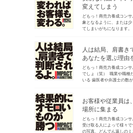
変えてしまう
どもっ！商売力養成コンサ
象となるように、または少
てしまいがちになります。 
人は結局、肩書き
あなたを選ぶ理由
どもっ！商売力養成コンサ
でしょ（笑） 職業や職種
いる 歯医者や弁護士の数が
お客様や従業員は
場所に集まる
どもっ！商売力養成コンサ
受け取る人によって様々で
の写真、どんでん返しのミス