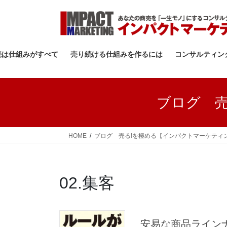
コ
ナ
ン
ビ
テ
ゲ
ン
ー
ツ
シ
続は仕組みがすべて
売り続ける仕組みを作るには
コンサルティン
へ
ョ
ス
ン
キ
に
ブログ 
ッ
移
プ
動
HOME
ブログ 売る!を極める【インパクトマーケティ
02.集客
安易な商品ライン