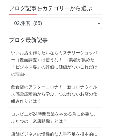
ブログ記事をカテゴリーから選ぶ
ブ
ロ
グ
ブログ最新記事
記
事
いいお店を作りたいならミステリーショッパ
を
ー（覆面調査）は使うな！ -業者が集めた
カ
「ビジネス客」の評価に価値がないこれだけ
テ
の理由-
ゴ
飲食店のアフターコロナ！ 新コロナウイル
リ
ス感染症騒動から学ぶ、つぶれないお店の仕
ー
組み作りとは？
か
ら
コンビニが24時間営業をやめる為に必要な、
選
ふたつの「来店動機」とは？
ぶ
店舗ビジネスの慢性的な人手不足を根本的に