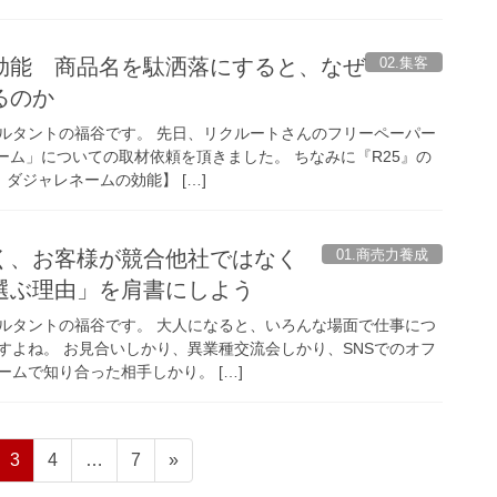
02.集客
効能 商品名を駄洒落にすると、なぜ
るのか
ルタントの福谷です。 先日、リクルートさんのフリーペーパー
ーム」についての取材依頼を頂きました。 ちなみに『R25』の
！ダジャレネームの効能】 […]
01.商売力養成
く、お客様が競合他社ではなく
選ぶ理由」を肩書にしよう
ルタントの福谷です。 大人になると、いろんな場面で仕事につ
すよね。 お見合いしかり、異業種交流会しかり、SNSでのオフ
ムで知り合った相手しかり。 […]
固
固
固
3
4
…
7
»
定
定
定