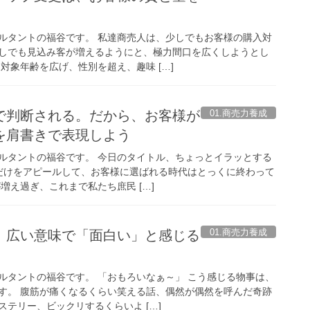
ルタントの福谷です。 私達商売人は、少しでもお客様の購入対
しでも見込み客が増えるようにと、極力間口を広くしようとし
対象年齢を広げ、性別を超え、趣味 […]
01.商売力養成
で判断される。だから、お客様が
を肩書きで表現しよう
ルタントの福谷です。 今日のタイトル、ちょっとイラッとする
だけをアピールして、お客様に選ばれる時代はとっくに終わって
増え過ぎ、これまで私たち庶民 […]
01.商売力養成
、広い意味で「面白い」と感じる
ルタントの福谷です。 「おもろいなぁ～」 こう感じる物事は、
す。 腹筋が痛くなるくらい笑える話、偶然が偶然を呼んだ奇跡
テリー、ビックリするくらいよ […]